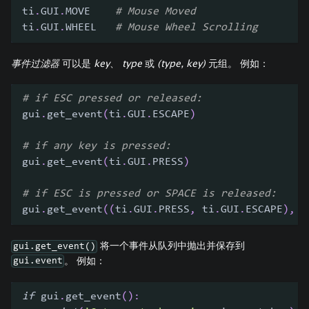
ti
.
GUI
.
MOVE    
# Mouse Moved
ti
.
GUI
.
WHEEL   
# Mouse Wheel Scrolling
事件过滤器
可以是
key
、
type
或
(type, key)
元组。 例如：
# if ESC pressed or released:
gui
.
get_event
(
ti
.
GUI
.
ESCAPE
)
# if any key is pressed:
gui
.
get_event
(
ti
.
GUI
.
PRESS
)
# if ESC is pressed or SPACE is released:
gui
.
get_event
(
(
ti
.
GUI
.
PRESS
,
 ti
.
GUI
.
ESCAPE
)
,
(
将一个事件从队列中抛出并保存到
gui.get_event()
。 例如：
gui.event
if
 gui
.
get_event
(
)
: