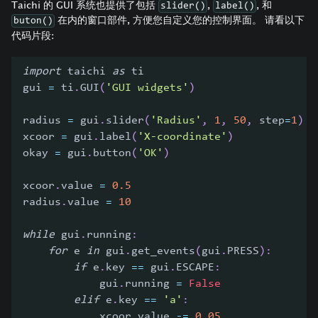
Taichi 的 GUI 系统也提供了包括
,
, 和
slider()
label()
在内的窗口部件, 方便您自定义您的控制界面。 请看以下
buton()
代码片段:
import
 taichi 
as
 ti
gui 
=
 ti
.
GUI
(
'GUI widgets'
)
radius 
=
 gui
.
slider
(
'Radius'
,
1
,
50
,
 step
=
1
)
xcoor 
=
 gui
.
label
(
'X-coordinate'
)
okay 
=
 gui
.
button
(
'OK'
)
xcoor
.
value 
=
0.5
radius
.
value 
=
10
while
 gui
.
running
:
for
 e 
in
 gui
.
get_events
(
gui
.
PRESS
)
:
if
 e
.
key 
==
 gui
.
ESCAPE
:
            gui
.
running 
=
False
elif
 e
.
key 
==
'a'
:
            xcoor
.
value 
-=
0.05