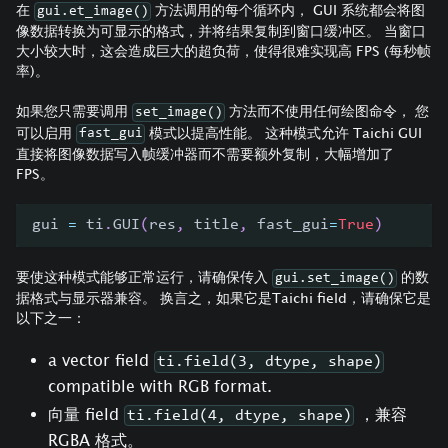
在
方法调用的每个循环内， GUI 系统都会将图
gui.et_image()
像数据转换为可显示的格式，并将结果复制到窗口缓冲区。 当窗口
大小较大时，这会造成巨大的超负荷，使得很难实现高 FPS (每秒帧
率)。
如果您只需要调用
方法而不使用任何绘图命令， 您
set_image()
可以启用
模式以提高性能。 这种模式允许 Taichi GUI
fast_gui
直接将图像数据写入帧缓冲器而不需要额外复制，大幅增加了
FPS。
gui 
=
 ti
.
GUI
(
res
,
 title
,
 fast_gui
=
True
)
要使这种模式能够正常运行，请确保传入
的数
gui.set_image()
据格式与显示器兼容。 换言之，如果它是Taichi field，请确保它是
以下之一：
a vector field
ti.field(3, dtype, shape)
compatible with RGB format.
向量 field
，兼容
ti.field(4, dtype, shape)
RGBA 格式。