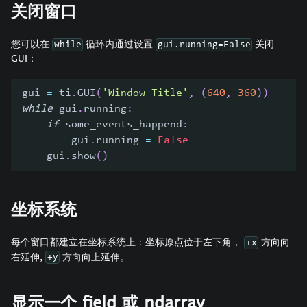
关闭窗口
您可以在
循环内通过设置
关闭
while
gui.running=False
GUI：
gui 
=
 ti
.
GUI
(
'Window Title'
,
(
640
,
360
)
)
while
 gui
.
running
:
if
 some_events_happend
:
        gui
.
running 
=
False
    gui
.
show
(
)
坐标系统
每个窗口都建立在坐标系统上：坐标原点位于左下角，
方向向
+x
右延伸,
方向向上延伸。
+y
显示一个 field 或 ndarray